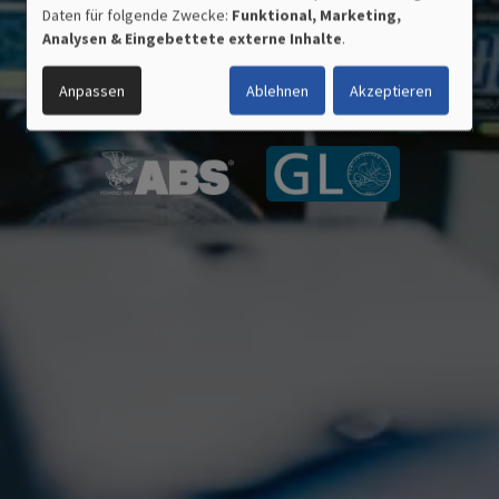
VERWENDUNG
Daten für folgende Zwecke:
Funktional, Marketing,
PERSONENBEZOGENER
Analysen & Eingebettete externe Inhalte
.
DATEN
ZERTIFIZIERTE QUALITÄT
UND
MADE IN GERMANY
Anpassen
Ablehnen
Akzeptieren
COOKIES