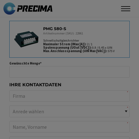
Direkt
zum
Inhalt
PRODUKT
PMG 580-S
Artikelnummer (SKU): 22961
Schnellschaltgleichrichter
Maximaler Strom (IMax [A])
2 / 1
Spulenspannung (UOut [VDC])
0,9 / 0,45 x UIN
Max. Anschlussspannung (UIN Max [VAC])
575 V
Gewünschte Menge
IHRE KONTAKTDATEN