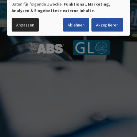
VERWENDUNG
Daten für folgende Zwecke:
Funktional, Marketing,
PERSONENBEZOGENER
Analysen & Eingebettete externe Inhalte
.
DATEN
ZERTIFIZIERTE QUALITÄT
UND
MADE IN GERMANY
Anpassen
Ablehnen
Akzeptieren
COOKIES