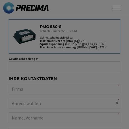
Direkt
zum
Inhalt
PRODUKT
PMG 580-S
Artikelnummer (SKU): 22961
Schnellschaltgleichrichter
Maximaler Strom (IMax [A])
2 / 1
Spulenspannung (UOut [VDC])
0,9 / 0,45 x UIN
Max. Anschlussspannung (UIN Max [VAC])
575 V
Gewünschte Menge
IHRE KONTAKTDATEN