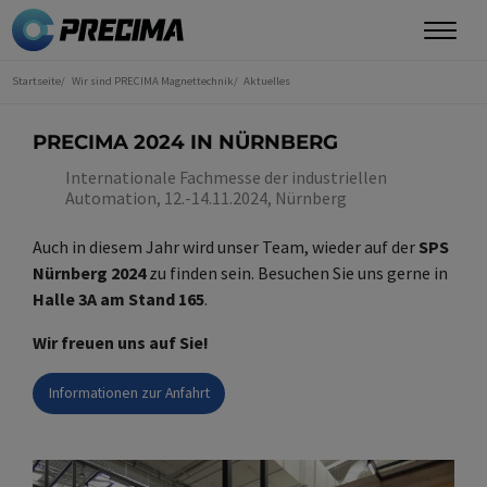
Direkt
zum
Inhalt
Startseite
Wir sind PRECIMA Magnettechnik
Aktuelles
Sie
sind
hier
PRECIMA 2024 IN NÜRNBERG
Internationale Fachmesse der industriellen
Automation, 12.-14.11.2024, Nürnberg
Auch in diesem Jahr wird unser Team, wieder auf der
SPS
Nürnberg 2024
zu finden sein. Besuchen Sie uns gerne in
Halle 3A am Stand 165
.
Wir freuen uns auf Sie!
Informationen zur Anfahrt