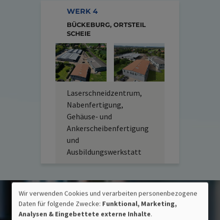
WERK 4
BÜCKEBURG, ORTSTEIL
SCHEIE
Laserschneidzentrum,
Nabenfertigung,
Gehäuse- und
Ankerscheibenfertigung
und
Ausbildungswerkstatt
Wir verwenden Cookies und verarbeiten personenbezogene
VERWENDUNG
Daten für folgende Zwecke:
Funktional, Marketing,
PERSONENBEZOGENER
Analysen & Eingebettete externe Inhalte
.
DATEN