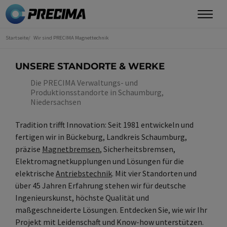
Direkt
zum
Inhalt
Startseite
Wir sind PRECIMA Magnettechnik
Sie
sind
hier
UNSERE STANDORTE & WERKE
Die PRECIMA Verwaltungs- und
Produktionsstandorte in Schaumburg,
Niedersachsen
Tradition trifft Innovation: Seit 1981 entwickeln und
fertigen wir in Bückeburg, Landkreis Schaumburg,
präzise
Magnetbremsen
, Sicherheitsbremsen,
Elektromagnetkupplungen und Lösungen für die
elektrische
Antriebstechnik
. Mit vier Standorten und
über 45 Jahren Erfahrung stehen wir für deutsche
Ingenieurskunst, höchste Qualität und
maßgeschneiderte Lösungen. Entdecken Sie, wie wir Ihr
Projekt mit Leidenschaft und Know-how unterstützen.