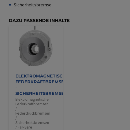
Sicherheitsbremse
Synonym(e)
/
Plural(e)
DAZU PASSENDE INHALTE
ELEKTROMAGNETISCHE
FEDERKRAFTBREMSEN
-
SICHERHEITSBREMSEN
Elektromagnetische
Federkraftbremsen
/
Federdruckbremsen
/
Sicherheitsbremsen
/ Fail-Safe