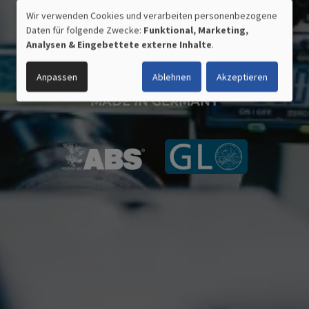
Wir verwenden Cookies und verarbeiten personenbezogene
VERWENDUNG
Daten für folgende Zwecke:
Funktional, Marketing,
PERSONENBEZOGENER
Analysen & Eingebettete externe Inhalte
.
DATEN
UND
Anpassen
Ablehnen
Akzeptieren
COOKIES
ZERTIFIZIERTE QUALITÄT
MADE IN GERMANY