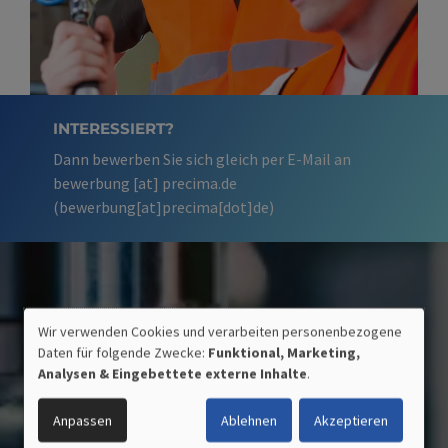
INTERESSIERT?
Dann bewerben Sie sich gleich per E-Mail an
bewerbung
[at]
precima.de
(bewerbung[at]precima[dot]de)
Wir verwenden Cookies und verarbeiten personenbezogene
VERWENDUNG
Daten für folgende Zwecke:
Funktional, Marketing,
PERSONENBEZOGENER
Analysen & Eingebettete externe Inhalte
.
DATEN
UND
Anpassen
Ablehnen
Akzeptieren
COOKIES