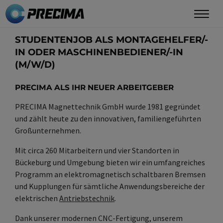
Direkt
zum
Inhalt
STUDENTENJOB ALS MONTAGEHELFER/-
IN ODER MASCHINENBEDIENER/-IN
(M/W/D)
PRECIMA ALS
IHR NEUER ARBEITGEBER
PRECIMA Magnettechnik GmbH wurde 1981 gegründet
und zählt heute zu den innovativen, familiengeführten
Großunternehmen.
Mit circa 260 Mitarbeitern und vier Standorten in
Bückeburg und Umgebung bieten wir ein umfangreiches
Programm an elektromagnetisch schaltbaren Bremsen
und Kupplungen für sämtliche Anwendungsbereiche der
elektrischen
Antriebstechnik
.
Dank unserer modernen CNC-Fertigung, unserem