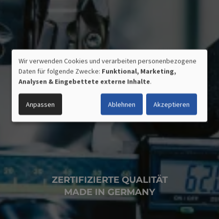
Wir verwenden Cookies und verarbeiten personenbezogene
VERWENDUNG
Daten für folgende Zwecke:
Funktional, Marketing,
PERSONENBEZOGENER
Analysen & Eingebettete externe Inhalte
.
DATEN
UND
Anpassen
Ablehnen
Akzeptieren
COOKIES
ZERTIFIZIERTE QUALITÄT
MADE IN GERMANY