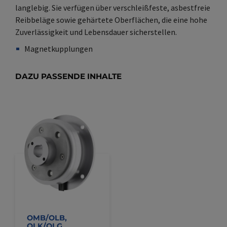
langlebig. Sie verfügen über verschleißfeste, asbestfreie
Reibbeläge sowie gehärtete Oberflächen, die eine hohe
Zuverlässigkeit und Lebensdauer sicherstellen.
Magnetkupplungen
Synonym(e)
/
Plural(e)
DAZU PASSENDE INHALTE
OMB/OLB,
OLK/OLG