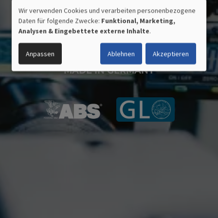
Wir verwenden Cookies und verarbeiten personenbezogene
VERWENDUNG
Daten für folgende Zwecke:
Funktional, Marketing,
PERSONENBEZOGENER
Analysen & Eingebettete externe Inhalte
.
DATEN
UND
Anpassen
Ablehnen
Akzeptieren
COOKIES
ZERTIFIZIERTE QUALITÄT
MADE IN GERMANY