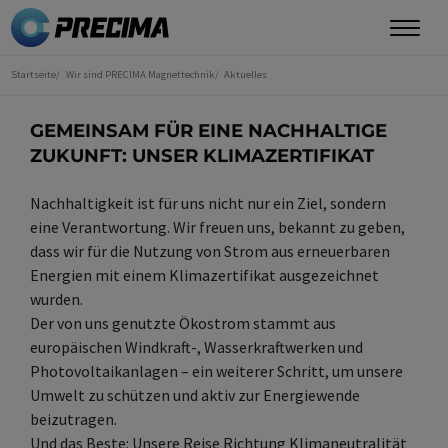
Direkt
zum
Inhalt
Startseite
Wir sind PRECIMA Magnettechnik
Aktuelles
Sie
sind
hier
GEMEINSAM FÜR EINE NACHHALTIGE
ZUKUNFT: UNSER KLIMAZERTIFIKAT
Nachhaltigkeit ist für uns nicht nur ein Ziel, sondern
eine Verantwortung. Wir freuen uns, bekannt zu geben,
dass wir für die Nutzung von Strom aus erneuerbaren
Energien mit einem Klimazertifikat ausgezeichnet
wurden.
Der von uns genutzte Ökostrom stammt aus
europäischen Windkraft-, Wasserkraftwerken und
Photovoltaikanlagen – ein weiterer Schritt, um unsere
Umwelt zu schützen und aktiv zur Energiewende
beizutragen.
Und das Beste: Unsere Reise Richtung Klimaneutralität