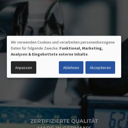
Wir verwenden Cookies und verarbeiten personenbezogene
VERWENDUNG
Daten für folgende Zwecke:
Funktional, Marketing,
PERSONENBEZOGENER
Analysen & Eingebettete externe Inhalte
.
DATEN
UND
Anpassen
Ablehnen
Akzeptieren
COOKIES
ZERTIFIZIERTE QUALITÄT