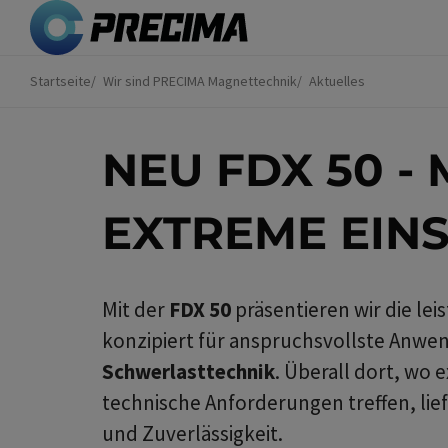
Direkt
zum
Inhalt
Startseite
Wir sind PRECIMA Magnettechnik
Aktuelles
Sie
sind
hier
NEU FDX 50 -
EXTREME EIN
Mit der
FDX 50
präsentieren wir die le
konzipiert für anspruchsvollste Anwe
Schwerlasttechnik
. Überall dort, w
technische Anforderungen treffen, li
und Zuverlässigkeit.