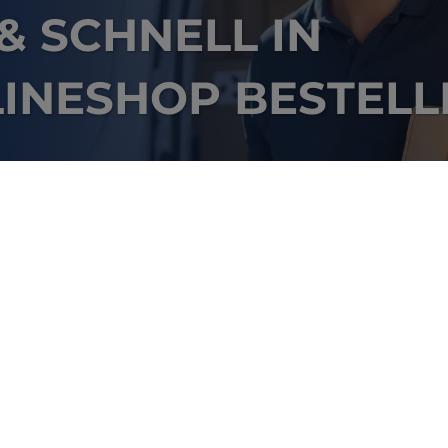
 & SCHNELL IN
INESHOP BESTELL