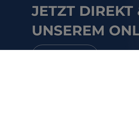
JETZT DIREKT
UNSEREM ONL
Zum Shop