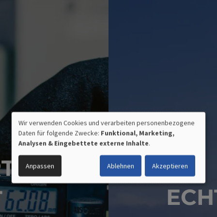
Wir verwenden Cookies und verarbeiten personenbezogene
Daten für folgende Zwecke:
Funktional, Marketing,
VERWENDUNG
Analysen & Eingebettete externe Inhalte
.
PERSONENBEZOGENER
RTE
Anpassen
Ablehnen
Akzeptieren
DATEN
ECH
T
UND