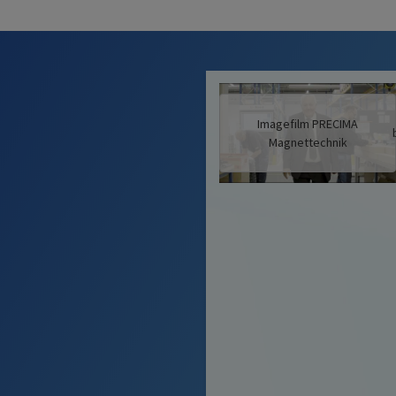
Imagefilm PRECIMA
Magnettechnik