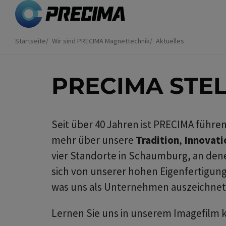
Direkt
zum
Inhalt
Startseite
Wir sind PRECIMA Magnettechnik
Aktuelles
Sie
sind
hier
PRECIMA STEL
Seit über 40 Jahren ist PRECIMA führ
mehr über unsere
Tradition
,
Innovati
vier Standorte in Schaumburg, an dene
sich von unserer hohen Eigenfertigu
was uns als Unternehmen auszeichnet u
Lernen Sie uns in unserem Imagefilm 