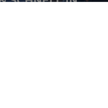
INESHOP BESTELL
S
PRECIMA Magnettechn