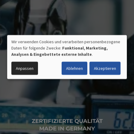
Wir verwenden Cookies und verarbeiten personenbezogene
VERWENDUNG
Daten für folgende Zwecke:
Funktional, Marketing,
PERSONENBEZOGENER
Analysen & Eingebettete externe Inhalte
.
DATEN
UND
Anpassen
Ablehnen
Akzeptieren
COOKIES
ZERTIFIZIERTE QUALITÄT
MADE IN GERMANY