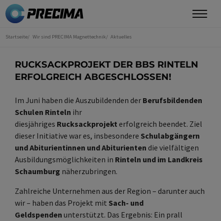
Direkt
zum
Inhalt
Startseite
Wir sind PRECIMA Magnettechnik
Aktuelles
Sie
sind
hier
RUCKSACKPROJEKT DER BBS RINTELN
ERFOLGREICH ABGESCHLOSSEN!
Im Juni haben die Auszubildenden der
Berufsbildenden
Schulen Rinteln
ihr
diesjähriges
Rucksackprojekt
erfolgreich beendet. Ziel
dieser Initiative war es, insbesondere
Schulabgängern
und Abiturientinnen und Abiturienten
die vielfältigen
Ausbildungsmöglichkeiten in
Rinteln und im Landkreis
Schaumburg
näherzubringen.
Zahlreiche Unternehmen aus der Region – darunter auch
wir – haben das Projekt mit
Sach- und
Geldspenden
unterstützt. Das Ergebnis: Ein prall