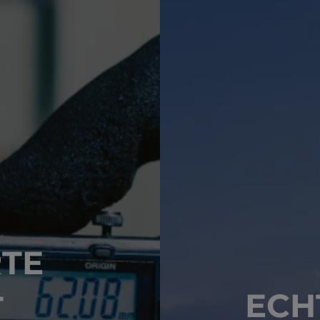
RTE
ECH
T