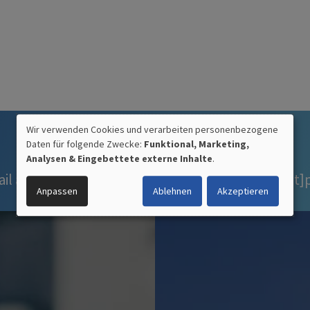
Wir verwenden Cookies und verarbeiten personenbezogene
Daten für folgende Zwecke:
Funktional, Marketing,
VERWENDUNG
Analysen & Eingebettete externe Inhalte
.
PERSONENBEZOGENER
ail an
bewerbung
[at]
precima.de
(bewerbung[at]p
Anpassen
Ablehnen
Akzeptieren
DATEN
UND
COOKIES