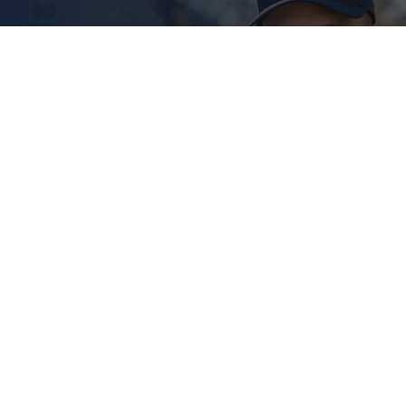
Komponenten
 & SCHNELL IN
INESHOP BESTELL