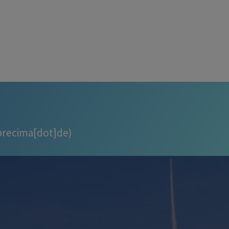
recima[dot]de)