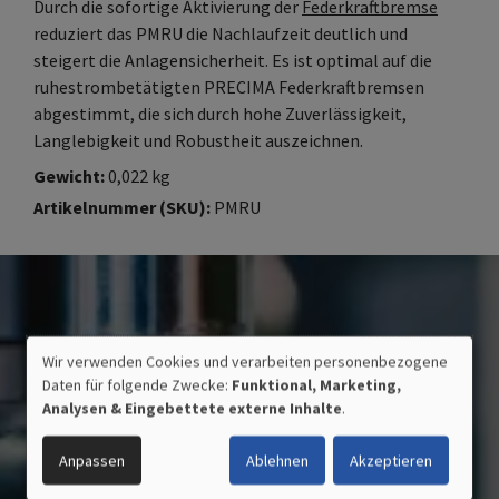
Durch die sofortige Aktivierung der
Federkraftbremse
reduziert das PMRU die Nachlaufzeit deutlich und
steigert die Anlagensicherheit. Es ist optimal auf die
ruhestrombetätigten PRECIMA Federkraftbremsen
abgestimmt, die sich durch hohe Zuverlässigkeit,
Langlebigkeit und Robustheit auszeichnen.
Gewicht
0,022 kg
Artikelnummer (SKU)
PMRU
Wir verwenden Cookies und verarbeiten personenbezogene
VERWENDUNG
Daten für folgende Zwecke:
Funktional, Marketing,
PERSONENBEZOGENER
Analysen & Eingebettete externe Inhalte
.
DATEN
UND
Anpassen
Ablehnen
Akzeptieren
COOKIES