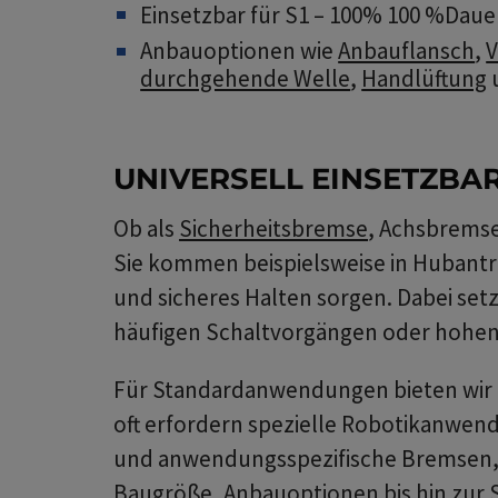
Einsetzbar für S1 – 100% 100 %Daue
Anbauoptionen wie
Anbauflansch
,
V
durchgehende Welle
,
Handlüftung
u
UNIVERSELL EINSETZBA
Ob als
Sicherheitsbremse
, Achsbrems
Sie kommen beispielsweise in Hubantr
und sicheres Halten sorgen. Dabei se
häufigen Schaltvorgängen oder hohen 
Für Standardanwendungen bieten wir u
oft erfordern spezielle Robotikanwen
und anwendungsspezifische Bremsen, d
Baugröße, Anbauoptionen bis hin zur 