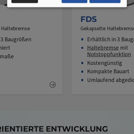
DATEN
UND
FDS
 Haltebremse
Gekapselte Haltebrems
COOKIES
n 3 Baugrößen
Erhältlich in 3 Bau
iert
Haltebremse
mit
Notstoppfunktion
umaße
Kostengünstig
Kompakte Bauart
Umlaufend abgedi
ENTIERTE ENTWICKLUNG