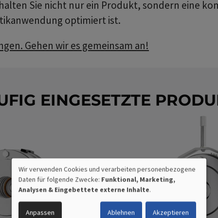
lten Sie nicht nur ein Produkt, sondern eine ko
otikanwendung optimiert ist.
ungen. Gehen wir es gemeinsam an!
UFIG EINGESETZTE PRODU
Wir verwenden Cookies und verarbeiten personenbezogene
Daten für folgende Zwecke:
Funktional, Marketing,
VERWENDUNG
Analysen & Eingebettete externe Inhalte
.
PERSONENBEZOGENER
Anpassen
Ablehnen
Akzeptieren