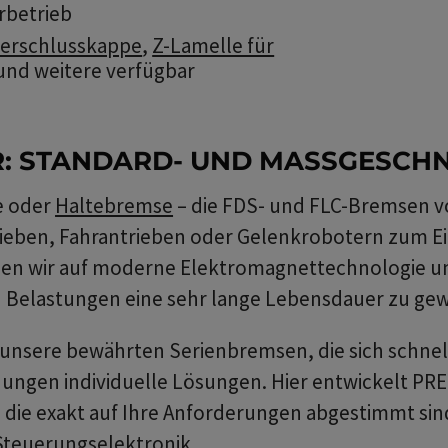
rbetrieb
erschlusskappe
,
Z-Lamelle für
nd weitere verfügbar
R: STANDARD- UND MASSGESCHN
e oder
Haltebremse
– die FDS- und FLC-Bremsen vo
ieben, Fahrantrieben oder Gelenkrobotern zum Ei
tzen wir auf moderne Elektromagnettechnologie u
Belastungen eine sehr lange Lebensdauer zu gew
nsere bewährten Serienbremsen, die sich schnell 
dungen individuelle Lösungen. Hier entwickelt P
ie exakt auf Ihre Anforderungen abgestimmt sind
Steuerungselektronik.