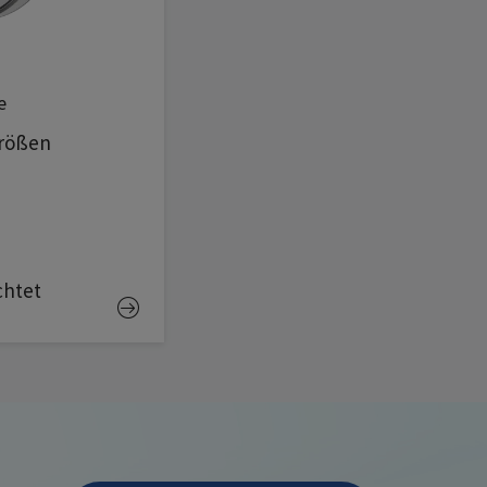
e
größen
chtet