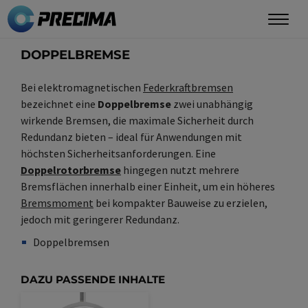
Direkt
zum
Inhalt
DOPPELBREMSE
Bei elektromagnetischen
Federkraftbremsen
bezeichnet eine
Doppelbremse
zwei unabhängig
wirkende Bremsen, die maximale Sicherheit durch
Redundanz bieten – ideal für Anwendungen mit
höchsten Sicherheitsanforderungen. Eine
Doppelrotorbremse
hingegen nutzt mehrere
Bremsflächen innerhalb einer Einheit, um ein höheres
Bremsmoment
bei kompakter Bauweise zu erzielen,
jedoch mit geringerer Redundanz.
Doppelbremsen
Synonym(e)
/
Plural(e)
DAZU PASSENDE INHALTE