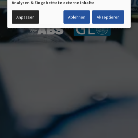
Analysen & Eingebettete externe Inhalte
.
MADE IN GERMANY
DATEN
UND
Anpassen
Ablehnen
Akzeptieren
COOKIES