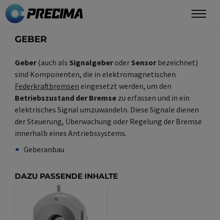
Direkt
zum
Inhalt
GEBER
Geber
(auch als
Signalgeber
oder
Sensor
bezeichnet)
sind Komponenten, die in elektromagnetischen
Federkraftbremsen
eingesetzt werden, um den
Betriebszustand der Bremse
zu erfassen und in ein
elektrisches Signal umzuwandeln. Diese Signale dienen
der Steuerung, Überwachung oder Regelung der Bremse
innerhalb eines Antriebssystems.
Geberanbau
Synonym(e)
/
Plural(e)
DAZU PASSENDE INHALTE