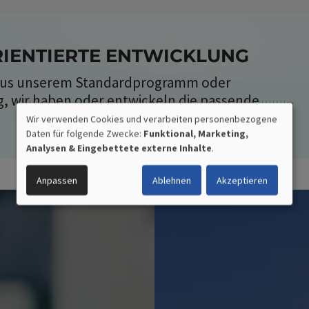
ENTIERTE ENTWICKLUNG
 aus unserem Standardprogramm oder
 wir haben oder entwickeln die passende
Wir verwenden Cookies und verarbeiten personenbezogene
Daten für folgende Zwecke:
Funktional, Marketing,
VERWENDUNG
Analysen & Eingebettete externe Inhalte
.
PERSONENBEZOGENER
Anpassen
Ablehnen
Akzeptieren
DATEN
UND
COOKIES