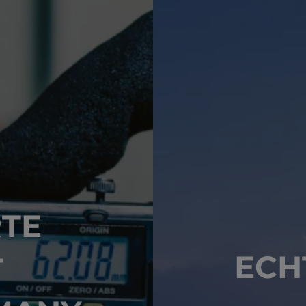
RTE
ECH
T