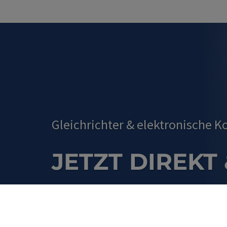
Gleichrichter
&
elektronische 
JETZT DIREKT
UNSEREM ONL