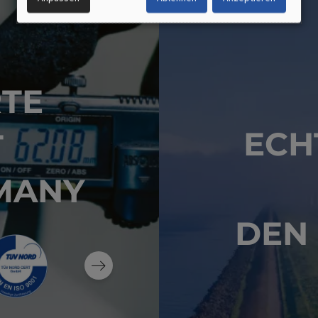
DATEN
UND
COOKIES
RTE
ECH
T
MANY
DEN