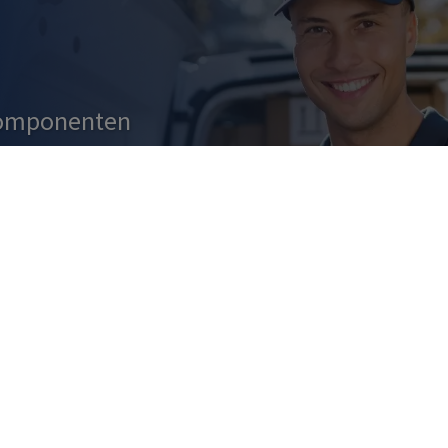
Komponenten
 & SCHNELL IN
INESHOP BESTELL