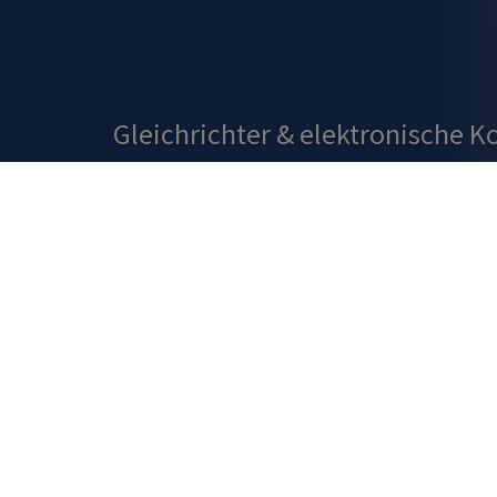
Gleichrichter
&
elektronische 
JETZT DIREKT
UNSEREM ONL
Zum Shop