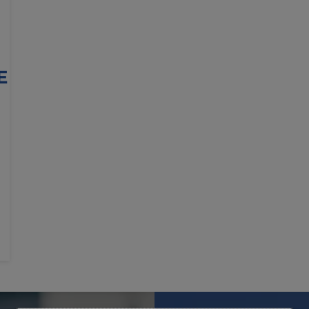
E
N
N