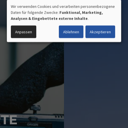
Wir verwenden Cookies und verarbeiten personenbezogene
Daten für folgende Zwecke:
Funktional, Marketing,
VERWENDUNG
Analysen & Eingebettete externe Inhalte
.
PERSONENBEZOGENER
Anpassen
Ablehnen
Akzeptieren
DATEN
UND
COOKIES
RTE