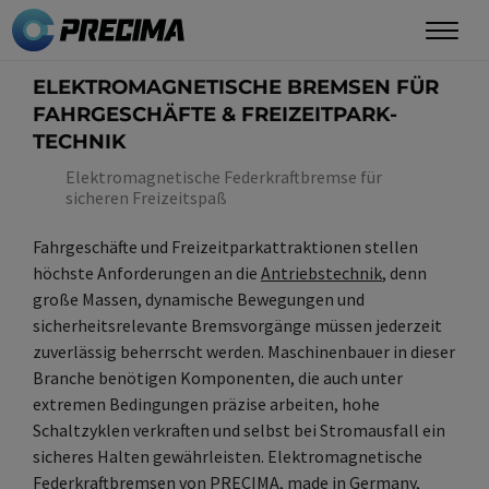
Direkt
zum
Inhalt
ELEKTROMAGNETISCHE BREMSEN FÜR
FAHRGESCHÄFTE & FREIZEITPARK-
TECHNIK
Elektromagnetische Federkraftbremse für
sicheren Freizeitspaß
Fahrgeschäfte und Freizeitparkattraktionen stellen
höchste Anforderungen an die
Antriebstechnik
, denn
große Massen, dynamische Bewegungen und
sicherheitsrelevante Bremsvorgänge müssen jederzeit
zuverlässig beherrscht werden. Maschinenbauer in dieser
Branche benötigen Komponenten, die auch unter
extremen Bedingungen präzise arbeiten, hohe
Schaltzyklen verkraften und selbst bei Stromausfall ein
sicheres Halten gewährleisten. Elektromagnetische
Federkraftbremsen
von PRECIMA, made in Germany,