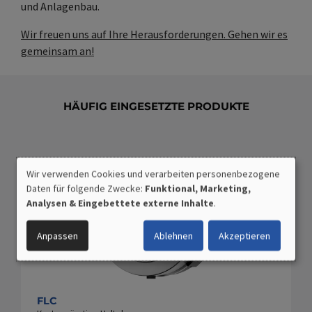
und Anlagenbau.
Wir freuen uns auf Ihre Herausforderungen. Gehen wir es
gemeinsam an!
HÄUFIG EINGESETZTE PRODUKTE
Wir verwenden Cookies und verarbeiten personenbezogene
VERWENDUNG
Daten für folgende Zwecke:
Funktional, Marketing,
PERSONENBEZOGENER
Analysen & Eingebettete externe Inhalte
.
DATEN
UND
Anpassen
Ablehnen
Akzeptieren
COOKIES
FLC