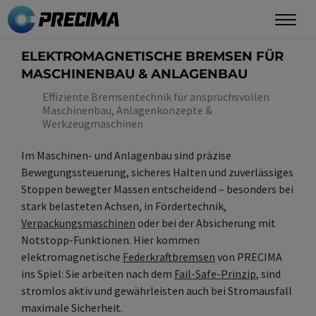
Direkt
zum
Inhalt
ELEKTROMAGNETISCHE BREMSEN FÜR
MASCHINENBAU & ANLAGENBAU
Effiziente Bremsentechnik für anspruchsvollen
Maschinenbau, Anlagenkonzepte &
Werkzeugmaschinen
Im Maschinen- und Anlagenbau sind präzise
Bewegungssteuerung, sicheres Halten und zuverlässiges
Stoppen bewegter Massen entscheidend – besonders bei
stark belasteten Achsen, in Fördertechnik,
Verpackungsmaschinen
oder bei der Absicherung mit
Notstopp-Funktionen. Hier kommen
elektromagnetische
Federkraftbremsen
von PRECIMA
ins Spiel: Sie arbeiten nach dem
Fail-Safe-Prinzip
, sind
stromlos aktiv und gewährleisten auch bei Stromausfall
maximale Sicherheit.