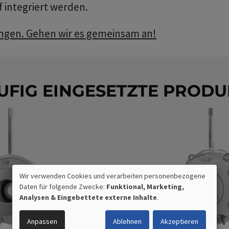
integriert werden.
ungen. Gehen wir es gemeinsam an!
UFIG EINGESETZTE PRODU
Wir verwenden Cookies und verarbeiten personenbezogene
Daten für folgende Zwecke:
Funktional, Marketing,
VERWENDUNG
Analysen & Eingebettete externe Inhalte
.
PERSONENBEZOGENER
Anpassen
Ablehnen
Akzeptieren