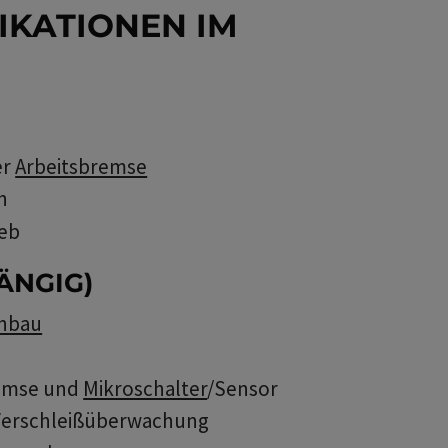
IKATIONEN IM
H
er
Arbeitsbremse
h
ieb
ÄNGIG)
nbau
remse und
Mikroschalter
/Sensor
 Verschleißüberwachung