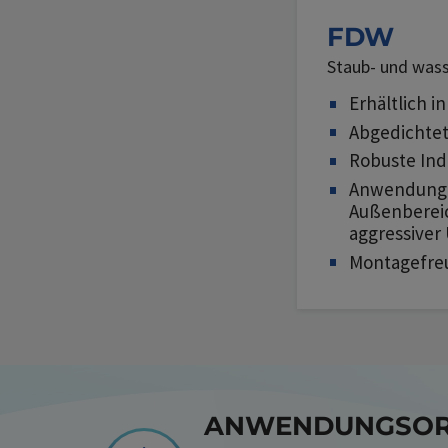
FDW
Staub- und wass
Erhältlich i
Abgedichte
Robuste Ind
Anwendung
Außenberei
aggressive
Montagefre
ANWENDUNGSORI