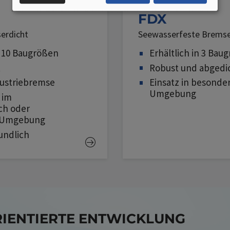
DATEN
FDX
UND
erdicht
Seewasserfeste Brems
COOKIES
n 10 Baugrößen
Erhältlich in 3 Bau
t
Robust und abgedi
ustriebremse
Einsatz in besonder
Umgebung
 im
ch oder
r Umgebung
undlich
ENTIERTE ENTWICKLUNG