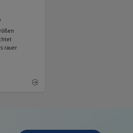
e
größen
chtet
s rauer