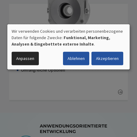
Wir verwenden Cookies und verarbeiten personenbezogene
VERWENDUNG
Daten für folgende Zwecke:
Funktional, Marketing,
PERSONENBEZOGENER
FDB
Analysen & Eingebettete externe Inhalte
.
DATEN
Robuste Arbeits- oder Haltebremse
UND
Erhältlich in 10 Baugrößen
Anpassen
Ablehnen
Akzeptieren
COOKIES
Bremsmoment
wahlweise fix oder justierbar
Umfangreiche Optionen
ANWENDUNGSORIENTIERTE
ENTWICKLUNG