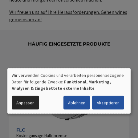
Wir freuen uns auf Ihre Herausforderungen. Gehen wir es
gemeinsam an!
HÄUFIG EINGESETZTE PRODUKTE
Wir verwenden Cookies und verarbeiten personenbezogene
VERWENDUNG
Daten für folgende Zwecke:
Funktional, Marketing,
PERSONENBEZOGENER
Analysen & Eingebettete externe Inhalte
.
DATEN
UND
Anpassen
Ablehnen
Akzeptieren
COOKIES
FLC
Kostengünstige Haltebremse